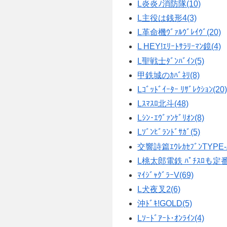
L炎炎ﾉ消防隊(10)
L主役は銭形4(3)
L革命機ｳﾞｧﾙｳﾞﾚｲｳﾞ(20)
L HEY!ｴﾘｰﾄｻﾗﾘｰﾏﾝ鏡(4)
L聖戦士ﾀﾞﾝﾊﾞｲﾝ(5)
甲鉄城のｶﾊﾞﾈﾘ(8)
Lｺﾞｯﾄﾞｲｰﾀｰ ﾘｻﾞﾚｸｼｮﾝ(20
Lｽﾏｽﾛ北斗(48)
Lｼﾝ･ｴｳﾞｧﾝｹﾞﾘｵﾝ(8)
Lｿﾞﾝﾋﾞﾗﾝﾄﾞｻｶﾞ(5)
交響詩篇ｴｳﾚｶｾﾌﾞﾝTYPE-
L桃太郎電鉄 ﾊﾟﾁｽﾛも定番!
ﾏｲｼﾞｬｸﾞﾗｰV(69)
L犬夜叉2(6)
沖ﾄﾞｷ!GOLD(5)
Lｿｰﾄﾞｱｰﾄ･ｵﾝﾗｲﾝ(4)