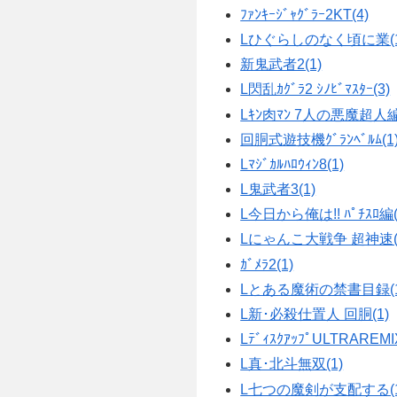
ﾌｧﾝｷｰｼﾞｬｸﾞﾗｰ2KT(4)
Lひぐらしのなく頃に業(1
新鬼武者2(1)
L閃乱ｶｸﾞﾗ2 ｼﾉﾋﾞﾏｽﾀｰ(3)
Lｷﾝ肉ﾏﾝ 7人の悪魔超人編
回胴式遊技機ｸﾞﾗﾝﾍﾞﾙﾑ(1
Lﾏｼﾞｶﾙﾊﾛｳｨﾝ8(1)
L鬼武者3(1)
L今日から俺は!! ﾊﾟﾁｽﾛ編(
Lにゃんこ大戦争 超神速(
ｶﾞﾒﾗ2(1)
Lとある魔術の禁書目録(1
L新･必殺仕置人 回胴(1)
LﾃﾞｨｽｸｱｯﾌﾟULTRAREMI
L真･北斗無双(1)
L七つの魔剣が支配する(1