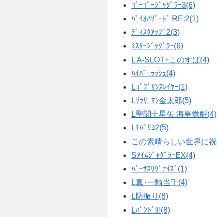
ｺﾞｰｺﾞｰｼﾞｬｸﾞﾗｰ3(6)
ﾊﾞｲｵﾊｻﾞｰﾄﾞ RE:2(1)
ﾃﾞｨｽｸｱｯﾌﾟ2(3)
ﾐｽﾀｰｼﾞｬｸﾞﾗｰ(6)
L A-SLOT+このすば(4)
ﾊｲﾊﾟｰﾗｯｼｭ(4)
Lｺﾞﾌﾞﾘﾝｽﾚｲﾔｰ(1)
Lｻﾗﾘｰﾏﾝ金太郎(5)
L聖闘士星矢 海皇覚醒(4)
Lﾁﾊﾞﾘﾖ2(5)
この素晴らしい世界に祝福
SｱｲﾑｼﾞｬｸﾞﾗｰEX(4)
ﾊﾞｰｻｽﾘｳﾞｧｲｽﾞ(1)
L真･一騎当千(4)
L防振り(8)
Lﾊﾞﾝﾄﾞﾘ!(8)