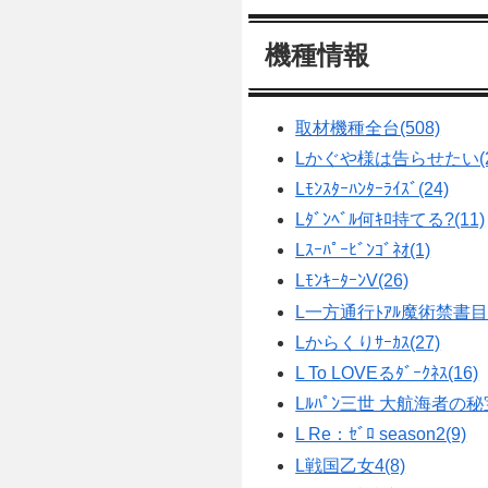
機種情報
取材機種全台(508)
Lかぐや様は告らせたい(2
Lﾓﾝｽﾀｰﾊﾝﾀｰﾗｲｽﾞ(24)
Lﾀﾞﾝﾍﾞﾙ何ｷﾛ持てる?(11)
Lｽｰﾊﾟｰﾋﾞﾝｺﾞﾈｵ(1)
LﾓﾝｷｰﾀｰﾝV(26)
L一方通行ﾄｱﾙ魔術禁書目録
Lからくりｻｰｶｽ(27)
L To LOVEるﾀﾞｰｸﾈｽ(16)
Lﾙﾊﾟﾝ三世 大航海者の秘宝
L Re：ｾﾞﾛ season2(9)
L戦国乙女4(8)