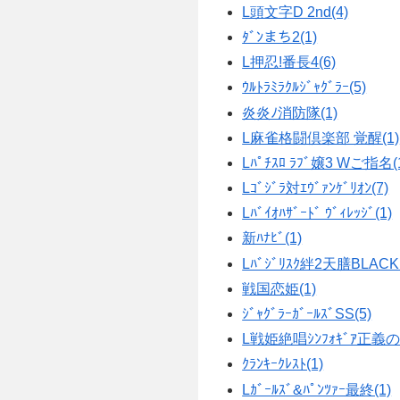
L頭文字D 2nd(4)
ﾀﾞﾝまち2(1)
L押忍!番長4(6)
ｳﾙﾄﾗﾐﾗｸﾙｼﾞｬｸﾞﾗｰ(5)
炎炎ﾉ消防隊(1)
L麻雀格闘倶楽部 覚醒(1)
Lﾊﾟﾁｽﾛ ﾗﾌﾞ嬢3 Wご指名(
Lｺﾞｼﾞﾗ対ｴｳﾞｧﾝｹﾞﾘｵﾝ(7)
Lﾊﾞｲｵﾊｻﾞｰﾄﾞ ｳﾞｨﾚｯｼﾞ(1)
新ﾊﾅﾋﾞ(1)
Lﾊﾞｼﾞﾘｽｸ絆2天膳BLACK(
戦国恋姫(1)
ｼﾞｬｸﾞﾗｰｶﾞｰﾙｽﾞSS(5)
L戦姫絶唱ｼﾝﾌｫｷﾞｱ正義の
ｸﾗﾝｷｰｸﾚｽﾄ(1)
Lｶﾞｰﾙｽﾞ&ﾊﾟﾝﾂｧｰ最終(1)