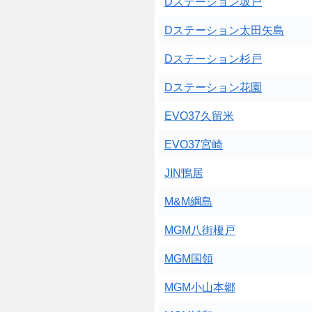
Dステーション坂戸
Dステーション太田矢島
Dステーション杉戸
Dステーション花園
EVO37久留米
EVO37宮崎
JIN鴨居
M&M綱島
MGM八街榎戸
MGM国領
MGM小山本郷