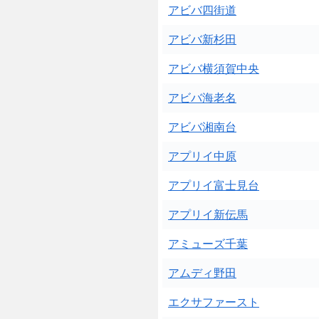
アビバ四街道
アビバ新杉田
アビバ横須賀中央
アビバ海老名
アビバ湘南台
アプリイ中原
アプリイ富士見台
アプリイ新伝馬
アミューズ千葉
アムディ野田
エクサファースト