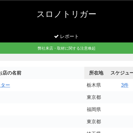
スロノトリガー
レポート
弊社来店・取材に関する注意喚起
お店の名前
所在地
スケジュ
ンター
栃木県
3件
東京都
福岡県
東京都