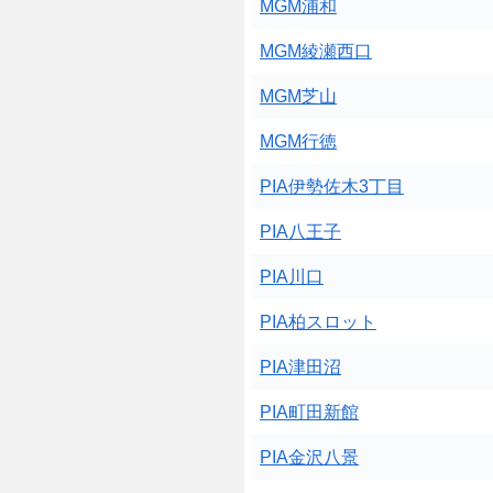
MGM浦和
MGM綾瀬西口
MGM芝山
MGM行徳
PIA伊勢佐木3丁目
PIA八王子
PIA川口
PIA柏スロット
PIA津田沼
PIA町田新館
PIA金沢八景