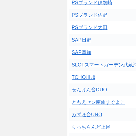
PSブランド伊勢崎
PSブランド佐野
PSブランド太田
SAP日野
SAP草加
SLOTスマートガーデン武蔵浦
TOHO川越
せんげん台DUO
ともえセン南駅すぐよこ
みずほ台UNO
りっちらんど上尾