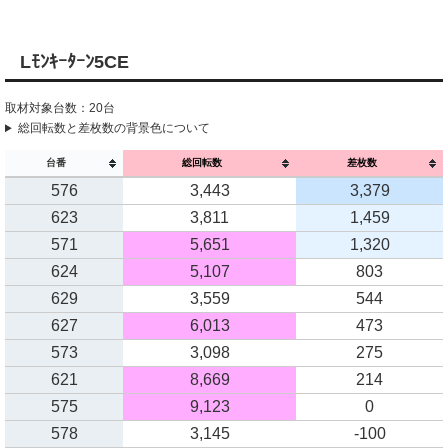
Lﾓﾝｷｰﾀｰﾝ5CE
取材対象台数：20台
総回転数と差枚数の背景色について
台番
総回転数
差枚数
576
3,443
3,379
623
3,811
1,459
571
5,651
1,320
624
5,107
803
629
3,559
544
627
6,013
473
573
3,098
275
621
8,669
214
575
9,123
0
578
3,145
-100