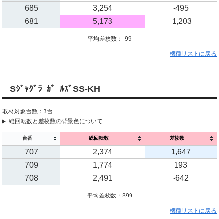
685
3,254
-495
681
5,173
-1,203
平均差枚数：-99
機種リストに戻る
SｼﾞｬｸﾞﾗｰｶﾞｰﾙｽﾞSS-KH
取材対象台数：3台
総回転数と差枚数の背景色について
台番
総回転数
差枚数
707
2,374
1,647
709
1,774
193
708
2,491
-642
平均差枚数：399
機種リストに戻る