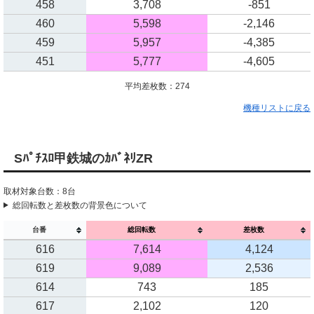
458
3,708
-851
460
5,598
-2,146
459
5,957
-4,385
451
5,777
-4,605
平均差枚数：274
機種リストに戻る
Sﾊﾟﾁｽﾛ甲鉄城のｶﾊﾞﾈﾘZR
取材対象台数：8台
総回転数と差枚数の背景色について
台番
総回転数
差枚数
616
7,614
4,124
619
9,089
2,536
614
743
185
617
2,102
120