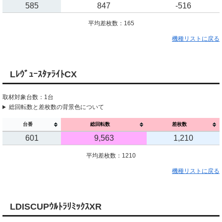
585
847
-516
平均差枚数：165
機種リストに戻る
LﾚｳﾞｭｰｽﾀｧﾗｲﾄCX
取材対象台数：1台
総回転数と差枚数の背景色について
台番
総回転数
差枚数
601
9,563
1,210
平均差枚数：1210
機種リストに戻る
LDISCUPｳﾙﾄﾗﾘﾐｯｸｽXR