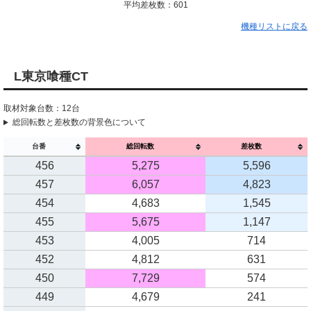
平均差枚数：601
機種リストに戻る
L東京喰種CT
取材対象台数：12台
総回転数と差枚数の背景色について
台番
総回転数
差枚数
456
5,275
5,596
457
6,057
4,823
454
4,683
1,545
455
5,675
1,147
453
4,005
714
452
4,812
631
450
7,729
574
449
4,679
241