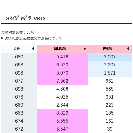
SﾏｲｼﾞｬｸﾞﾗｰVKD
取材対象台数：35台
総回転数と差枚数の背景色について
台番
総回転数
差枚数
680
9,416
3,007
668
6,523
2,207
698
5,070
1,571
677
7,562
932
696
4,806
585
673
4,025
351
669
2,644
223
663
8,829
185
674
5,555
162
672
5,547
39