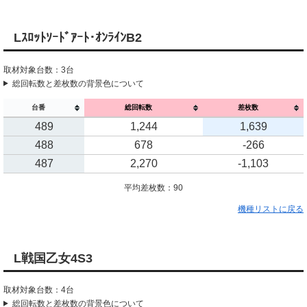
Lｽﾛｯﾄｿｰﾄﾞｱｰﾄ･ｵﾝﾗｲﾝB2
取材対象台数：3台
総回転数と差枚数の背景色について
台番
総回転数
差枚数
489
1,244
1,639
488
678
-266
487
2,270
-1,103
平均差枚数：90
機種リストに戻る
L戦国乙女4S3
取材対象台数：4台
総回転数と差枚数の背景色について