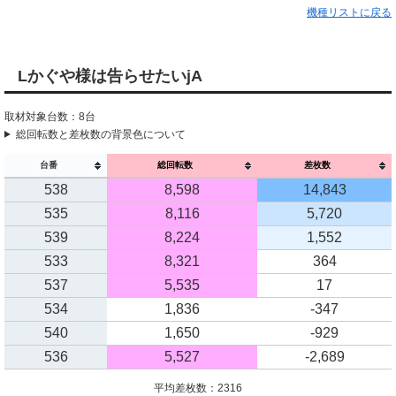
機種リストに戻る
Lかぐや様は告らせたいjA
取材対象台数：8台
総回転数と差枚数の背景色について
台番
総回転数
差枚数
538
8,598
14,843
535
8,116
5,720
539
8,224
1,552
533
8,321
364
537
5,535
17
534
1,836
-347
540
1,650
-929
536
5,527
-2,689
平均差枚数：2316