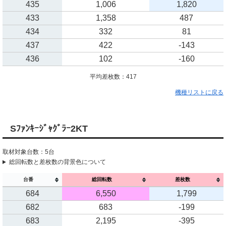
435
1,006
1,820
433
1,358
487
434
332
81
437
422
-143
436
102
-160
平均差枚数：417
機種リストに戻る
Sﾌｧﾝｷｰｼﾞｬｸﾞﾗｰ2KT
取材対象台数：5台
総回転数と差枚数の背景色について
台番
総回転数
差枚数
684
6,550
1,799
682
683
-199
683
2,195
-395