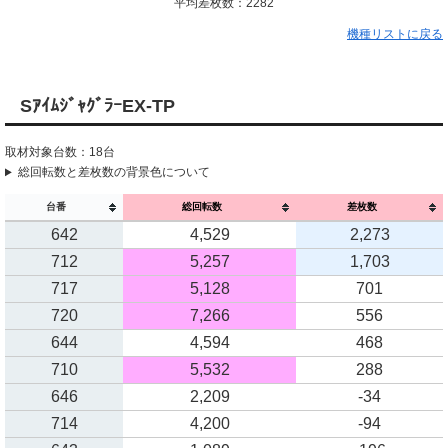
平均差枚数：2282
機種リストに戻る
SｱｲﾑｼﾞｬｸﾞﾗｰEX-TP
取材対象台数：18台
総回転数と差枚数の背景色について
台番
総回転数
差枚数
642
4,529
2,273
712
5,257
1,703
717
5,128
701
720
7,266
556
644
4,594
468
710
5,532
288
646
2,209
-34
714
4,200
-94