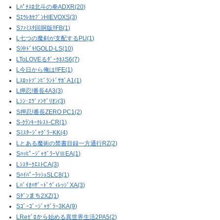
Lﾊﾟﾁｽﾛ北斗の拳ADXR(20)
SｴｳﾚｶｾﾌﾞﾝHIEVOXS(3)
Sﾌｧﾐｽﾀ回胴版!!FB(1)
L七つの魔剣が支配するPU(1)
S沖ﾄﾞｷ!GOLD-LS(10)
LToLOVEるﾀﾞｰｸﾈｽS6(7)
L今日から俺は!!FE(1)
LｽﾛｯﾄｿﾞﾝﾋﾞﾗﾝﾄﾞｻｶﾞA1(1)
L押忍!番長4A3(3)
Lｼﾝ･ｴｳﾞｧﾝｹﾞﾘｵﾝ(3)
S押忍!番長ZERO PC1(2)
S-ｸﾗﾝｷｰｸﾚｽﾄ-CR(1)
SﾐｽﾀｰｼﾞｬｸﾞﾗｰKK(4)
Lとある魔術の禁書目録一方通行RZ(2)
SﾊｯﾋﾟｰｼﾞｬｸﾞﾗｰVⅢEA(1)
LｼｽﾀｰｸｴｽﾄCA(3)
SﾊｲﾊﾟｰﾗｯｼｭSLC8(1)
LﾊﾞｲｵﾊｻﾞｰﾄﾞｳﾞｨﾚｯｼﾞXA(3)
Sﾀﾞﾝまち2XZ(1)
Sｺﾞｰｺﾞｰｼﾞｬｸﾞﾗｰ3KA(9)
LReｾﾞﾛから始める異世界生活2PA5(2)