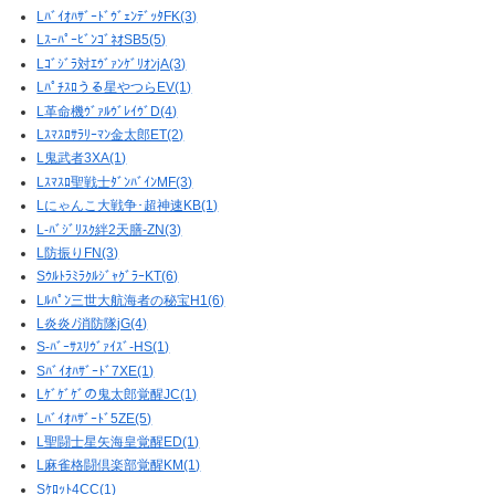
LﾊﾞｲｵﾊｻﾞｰﾄﾞｳﾞｪﾝﾃﾞｯﾀFK(3)
LｽｰﾊﾟｰﾋﾞﾝｺﾞﾈｵSB5(5)
Lｺﾞｼﾞﾗ対ｴｳﾞｧﾝｹﾞﾘｵﾝjA(3)
Lﾊﾟﾁｽﾛうる星やつらEV(1)
L革命機ｳﾞｧﾙｳﾞﾚｲｳﾞD(4)
Lｽﾏｽﾛｻﾗﾘｰﾏﾝ金太郎ET(2)
L鬼武者3XA(1)
Lｽﾏｽﾛ聖戦士ﾀﾞﾝﾊﾞｲﾝMF(3)
Lにゃんこ大戦争･超神速KB(1)
L-ﾊﾞｼﾞﾘｽｸ絆2天膳-ZN(3)
L防振りFN(3)
SｳﾙﾄﾗﾐﾗｸﾙｼﾞｬｸﾞﾗｰKT(6)
Lﾙﾊﾟﾝ三世大航海者の秘宝H1(6)
L炎炎ﾉ消防隊jG(4)
S-ﾊﾞｰｻｽﾘｳﾞｧｲｽﾞ-HS(1)
Sﾊﾞｲｵﾊｻﾞｰﾄﾞ7XE(1)
Lｹﾞｹﾞｹﾞの鬼太郎覚醒JC(1)
Lﾊﾞｲｵﾊｻﾞｰﾄﾞ5ZE(5)
L聖闘士星矢海皇覚醒ED(1)
L麻雀格闘倶楽部覚醒KM(1)
Sｹﾛｯﾄ4CC(1)