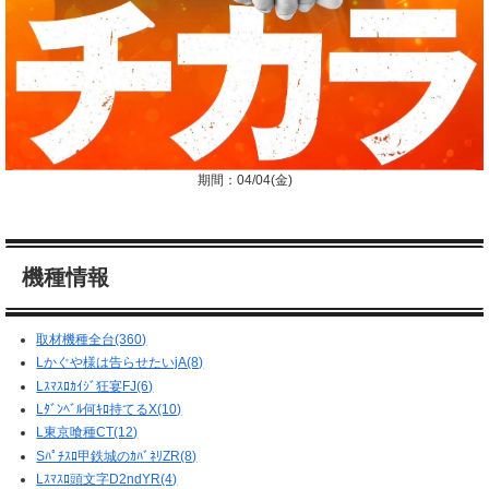
期間：04/04(金)
機種情報
取材機種全台(360)
Lかぐや様は告らせたいjA(8)
Lｽﾏｽﾛｶｲｼﾞ狂宴FJ(6)
Lﾀﾞﾝﾍﾞﾙ何ｷﾛ持てるX(10)
L東京喰種CT(12)
Sﾊﾟﾁｽﾛ甲鉄城のｶﾊﾞﾈﾘZR(8)
Lｽﾏｽﾛ頭文字D2ndYR(4)