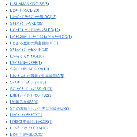
L-SHAMANKING-SS(5)
Lﾓﾝｷｰﾀｰﾝ5CE(20)
LｽｰﾊﾟｰﾌﾞﾗｯｸｼﾞｬｯｸSLDC(12)
SﾏｲｼﾞｬｸﾞﾗｰVKD(35)
LｺﾞｯﾄﾞｲｰﾀｰﾘｻﾞﾚｸｼｮﾝSLED(12)
Lﾊﾟﾁｽﾛ転生したらｽﾗｲﾑだった件CD(1)
Lとある魔術の禁書目録JC(1)
SｱｲﾑｼﾞｬｸﾞﾗｰEX-TP(18)
LからくりｻｰｶｽG(10)
Lﾏｼﾞｶﾙﾊﾛｳｨﾝ8FE(1)
S-沖ﾄﾞｷ!BLACK-XA(10)
Lありふれた職業で世界最強jA(5)
Sﾌｧﾝｷｰｼﾞｬｸﾞﾗｰ2KT(5)
SｼﾞｬｸﾞﾗｰｶﾞｰﾙｽﾞSS-KH(3)
Lｽﾛｯﾄｿｰﾄﾞｱｰﾄ･ｵﾝﾗｲﾝB2(3)
L戦国乙女4S3(4)
Sこの素晴らしい世界に祝福を!ZR(3)
LﾚｳﾞｭｰｽﾀｧﾗｲﾄCX(1)
LDISCUPｳﾙﾄﾗﾘﾐｯｸｽXR(1)
LﾓﾝｽﾀｰﾊﾝﾀｰﾗｲｽﾞXA(10)
LｷﾝｸﾞﾊﾟﾙｻｰSLCC(1)