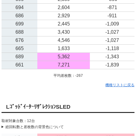
694
2,604
-871
686
2,929
-911
699
2,445
-1,009
688
3,430
-1,027
676
4,546
-1,027
665
1,633
-1,118
689
5,362
-1,343
661
7,271
-1,839
平均差枚数：-267
機種リストに戻る
LｺﾞｯﾄﾞｲｰﾀｰﾘｻﾞﾚｸｼｮﾝSLED
取材対象台数：12台
総回転数と差枚数の背景色について