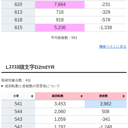
620
7,664
-231
613
716
-329
618
918
-578
615
5,236
-1,338
平均差枚数：561
機種リストに戻る
Lｽﾏｽﾛ頭文字D2ndYR
取材対象台数：4台
総回転数と差枚数の背景色について
台番
総回転数
差枚数
541
3,453
3,962
544
2,060
508
543
1,059
-341
542
1,797
-1,248