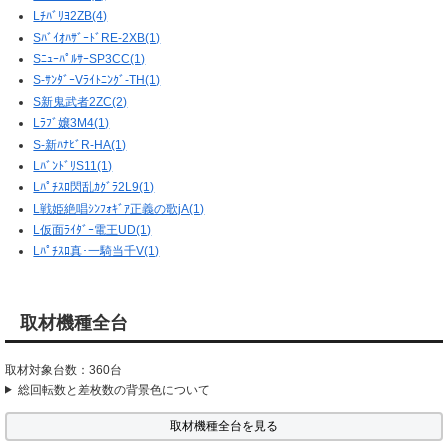
Lﾁﾊﾞﾘﾖ2ZB(4)
SﾊﾞｲｵﾊｻﾞｰﾄﾞRE-2XB(1)
SﾆｭｰﾊﾟﾙｻｰSP3CC(1)
S-ｻﾝﾀﾞｰVﾗｲﾄﾆﾝｸﾞ-TH(1)
S新鬼武者2ZC(2)
Lﾗﾌﾞ嬢3M4(1)
S-新ﾊﾅﾋﾞR-HA(1)
LﾊﾞﾝﾄﾞﾘS11(1)
Lﾊﾟﾁｽﾛ閃乱ｶｸﾞﾗ2L9(1)
L戦姫絶唱ｼﾝﾌｫｷﾞｱ正義の歌jA(1)
L仮面ﾗｲﾀﾞｰ電王UD(1)
Lﾊﾟﾁｽﾛ真･一騎当千V(1)
取材機種全台
取材対象台数：360台
総回転数と差枚数の背景色について
取材機種全台を見る